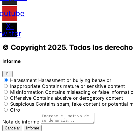
outube
X-
twitter
© Copyright 2025. Todos los derecho
Informe
Harassment
Harassment or bullying behavior
Inappropriate
Contains mature or sensitive content
Misinformation
Contains misleading or false informati
Offensive
Contains abusive or derogatory content
Suspicious
Contains spam, fake content or potential 
Otro
Nota de informe
Informe