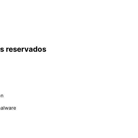
s reservados
on
malware